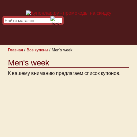
Главная
/
Все купоны
/
Men's week
Men's week
К вашему вниманию предлагаем список купонов.